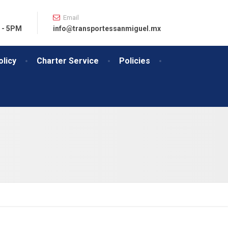
Email
 - 5PM
info@transportessanmiguel.mx
licy
Charter Service
Policies