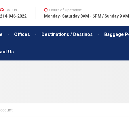
Call Us
Hours of Operation:
214-946-2022
Monday- Saturday 8AM - 6PM / Sunday 9 AM
e
Offices
Destinations / Destinos
Baggage Po
act Us
ccount