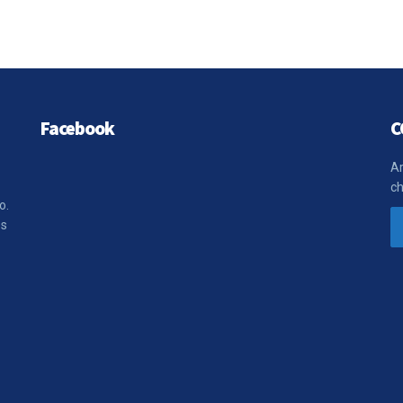
Facebook
C
Ar
ch
o.
es